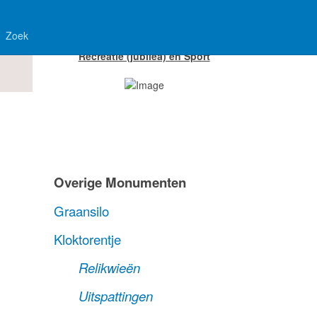
Zoek
Recreatie (jubilea) en Sport
Overige Monumenten
Graansilo
Kloktorentje
Relikwieën
Uitspattingen