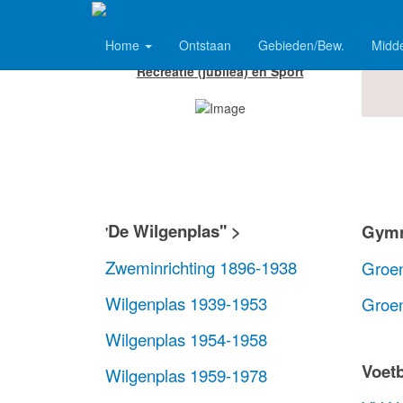
Schankerhistorie
Home
Ontstaan
Gebieden/Bew.
Midd
Recreatie (jubilea) en Sport
De Wilgenplas'' >
Gymn
'
Zweminrichting 1896-1938
Groe
Wilgenplas 1939-1953
Groen
Wilgenplas 1954-1958
Voet
Wilgenplas 1959-1978