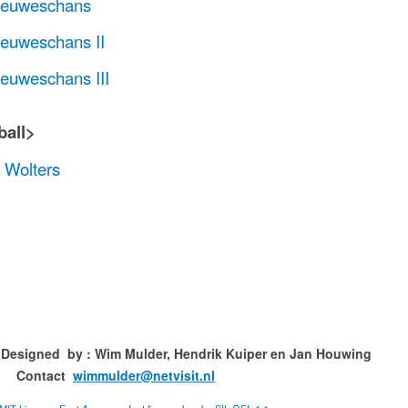
ieuweschans
euweschans II
euweschans III
ball>
 Wolters
ned by : Wim Mulder, Hendrik Kuiper en
ct
wimmulder@netvisit.nl