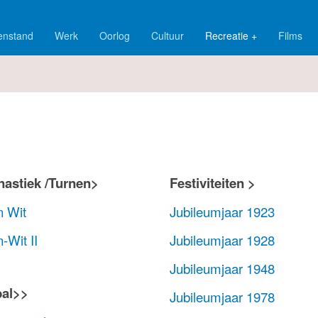
enstand
Werk
Oorlog
Cultuur
Recreatie +
Films
astiek /Turnen>
Festiviteiten >
n Wit
Jubileumjaar 1923
-Wit II
Jubileumjaar 1928
Jubileumjaar 1948
bal>>
Jubileumjaar 1978