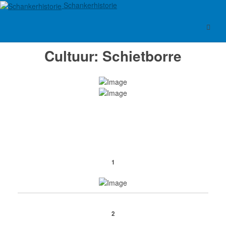
Schankerhistorie
Cultuur: Schietborre
1
2